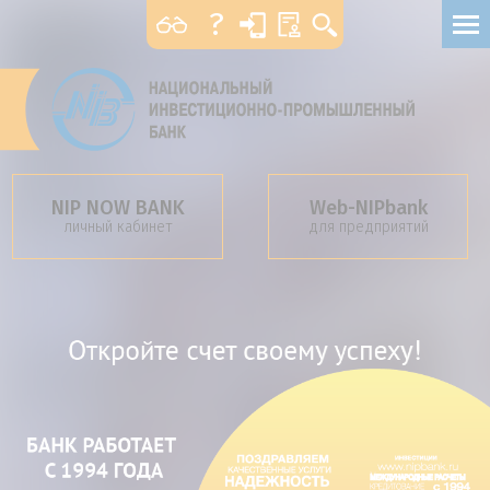
?
Размер шрифта
А
А
А
Цвет
А
А
Изображение
NIP NOW BANK
Web-NIPbank
личный кабинет
для предприятий
Вкл
Выкл
Банк-клиент для физ.
лиц
Обычная версия